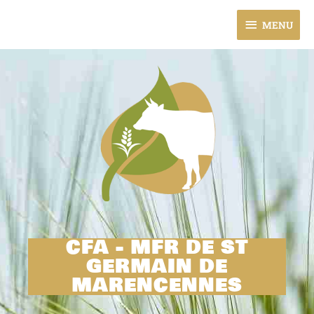
Aller
MENU
au
MENU
contenu
CFA - MFR DE ST
GERMAIN DE
MARENCENNES