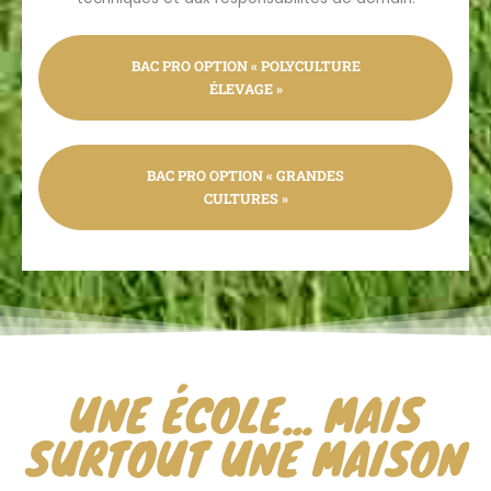
BAC PRO OPTION « POLYCULTURE
ÉLEVAGE »
BAC PRO OPTION « GRANDES
CULTURES »
UNE ÉCOLE... MAIS
SURTOUT UNE MAISON