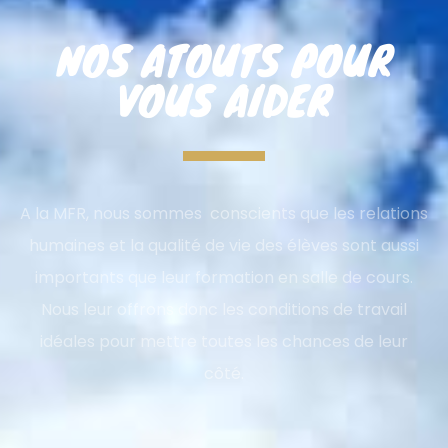
NOS ATOUTS POUR
VOUS AIDER
A la MFR, nous sommes conscients que les relations
humaines et la qualité de vie des élèves sont aussi
importants que leur formation en salle de cours.
Nous leur offrons donc les conditions de travail
idéales pour mettre toutes les chances de leur
côté.